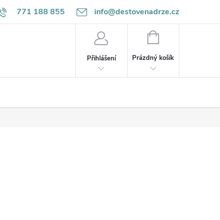
771 188 855
info@destovenadrze.cz
NÁKUPNÍ
KOŠÍK
Prázdný košík
Přihlášení