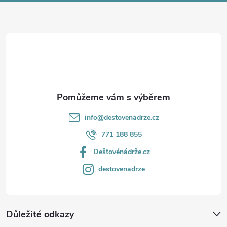
a
t
í
info
@
destovenadrze.cz
771 188 855
Dešťovénádrže.cz
destovenadrze
Důležité odkazy