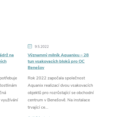
9.5.2022
ádrž na
Významný milník Aquanixu – 28
lých
tun vsakovacích bloků pro OC
Benešov
potřebuje
Rok 2022 započala společnost
 Rostlinám
Aquanix realizací dvou vsakovacích
ečná
objektů pro rozrůstající se obchodní
i využívání
centrum v Benešově. Na instalace
trvající ce...