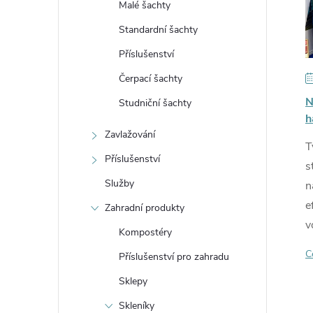
Malé šachty
e
i
Standardní šachty
l
Příslušenství
Čerpací šachty
N
Studniční šachty
h
l
Zavlažování
T
Příslušenství
s
Služby
n
e
Zahradní produkty
v
Kompostéry
C
Příslušenství pro zahradu
Sklepy
Skleníky