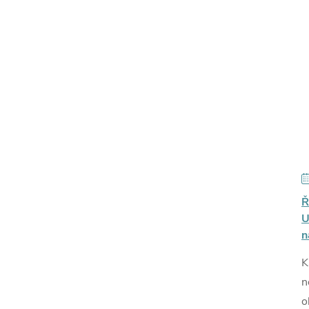
Ř
U
n
K
n
o