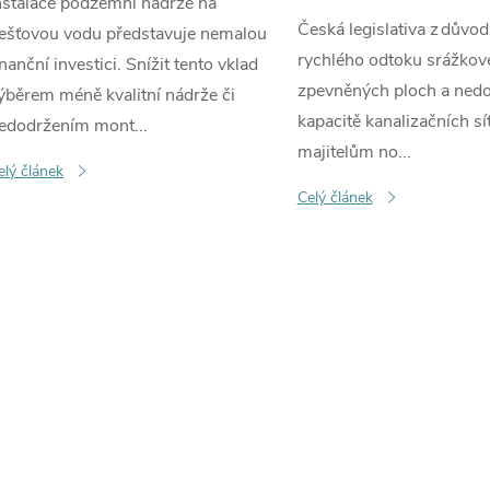
nstalace podzemní nádrže na
Česká legislativa z důvo
ešťovou vodu představuje nemalou
rychlého odtoku srážkov
inanční investici. Snížit tento vklad
zpevněných ploch a nedo
ýběrem méně kvalitní nádrže či
kapacitě kanalizačních sít
edodržením mont...
majitelům no...
elý článek
Celý článek