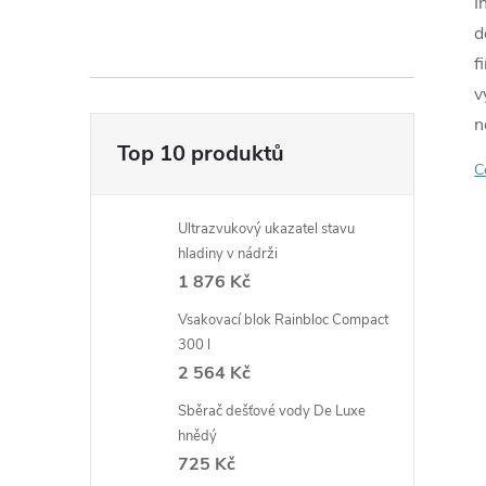
I
d
f
v
n
Top 10 produktů
C
Ultrazvukový ukazatel stavu
hladiny v nádrži
1 876 Kč
Vsakovací blok Rainbloc Compact
300 l
2 564 Kč
Sběrač dešťové vody De Luxe
hnědý
725 Kč