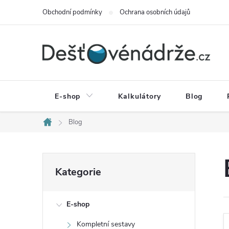
Přejít
Obchodní podmínky
Ochrana osobních údajů
na
obsah
E-shop
Kalkulátory
Blog
Blog
Domů
P
Přeskočit
Kategorie
kategorie
o
E-shop
s
Kompletní sestavy