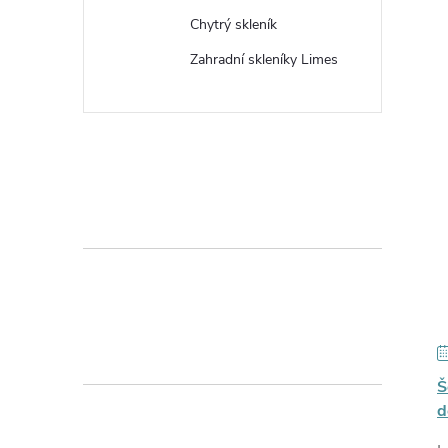
Chytrý skleník
Zahradní skleníky Limes
Š
d