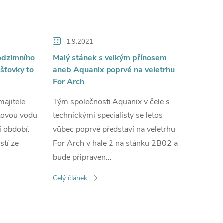
1.9.2021
podzimního
Malý stánek s velkým přínosem
ešťovky to
aneb Aquanix poprvé na veletrhu
For Arch
ajitele
Tým společnosti Aquanix v čele s
ťovou vodu
technickými specialisty se letos
 období.
vůbec poprvé představí na veletrhu
stí ze
For Arch v hale 2 na stánku 2B02 a
bude připraven...
Celý článek