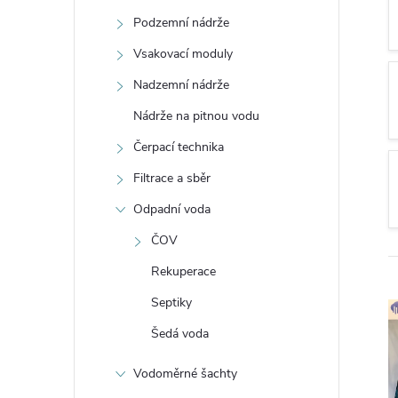
t
Podzemní nádrže
r
Vsakovací moduly
Nadzemní nádrže
a
Nádrže na pitnou vodu
n
Čerpací technika
Filtrace a sběr
n
Odpadní voda
í
ČOV
Rekuperace
p
Septiky
a
Šedá voda
n
Vodoměrné šachty