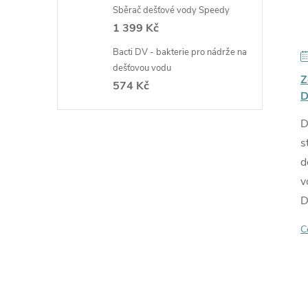
Sběrač dešťové vody Speedy
1 399 Kč
Bacti DV - bakterie pro nádrže na
dešťovou vodu
Z
574 Kč
D
D
s
d
v
D
C