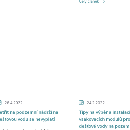
Celý článek
26.4.2022
24.2.2022
etřit na podzemní nádrži na
Tipy na výběr a instalac
ešťovou vodu se nevyplatí
vsakovacích modulů pro
dešťové vody na pozem