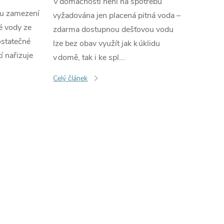
V domácnosti není na spotřebu
du zamezení
vyžadována jen placená pitná voda –
é vody ze
zdarma dostupnou dešťovou vodu
statečné
lze bez obav využít jak k úklidu
í nařizuje
v domě, tak i ke spl...
Celý článek