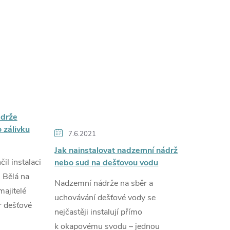
ádrže
 zálivku
7.6.2021
Jak nainstalovat nadzemní nádrž
il instalaci
nebo sud na dešťovou vodu
 Bělá na
Nadzemní nádrže na sběr a
majitelé
uchovávání dešťové vody se
r dešťové
nejčastěji instalují přímo
k okapovému svodu – jednou