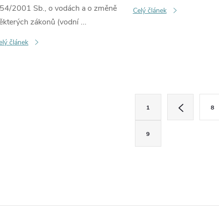
54/2001 Sb., o vodách a o změně
Celý článek
ěkterých zákonů (vodní ...
elý článek
O
S
1
8
t
v
r
9
á
á
n
d
k
o
a
v