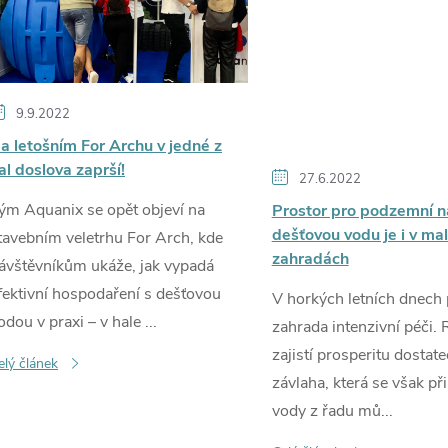
p
s
9.9.2022
č
a letošním For Archu v jedné z
al doslova zaprší!
27.6.2022
ým Aquanix se opět objeví na
Prostor pro podzemní n
dešťovou vodu je i v ma
á
tavebním veletrhu For Arch, kde
zahradách
ávštěvníkům ukáže, jak vypadá
n
fektivní hospodaření s dešťovou
V horkých letních dnech 
odou v praxi – v hale ...
zahrada intenzivní péči.
k
zajistí prosperitu dostat
elý článek
závlaha, která se však př
ů
vody z řadu mů...