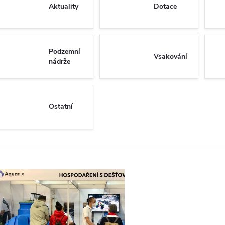
Aktuality
Dotace
Podzemní
Vsakování
nádrže
Ostatní
V
ý