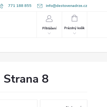
771 188 855
info@destovenadrze.cz
NÁKUPNÍ
KOŠÍK
Prázdný košík
Přihlášení
, Strana 8