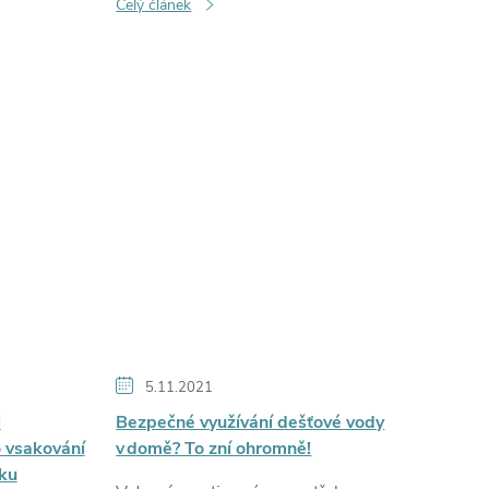
Celý článek
5.11.2021
i
Bezpečné využívání dešťové vody
 vsakování
v domě? To zní ohromně!
ku