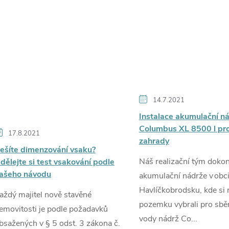
14.7.2021
Instalace akumulační n
Columbus XL 8500 l pro
17.8.2021
zahrady
ešíte dimenzování vsaku?
Náš realizační tým dokonč
dělejte si test vsakování podle
ašeho návodu
akumulační nádrže v obci
Havlíčkobrodsku, kde si 
aždý majitel nově stavěné
pozemku vybrali pro sbě
emovitosti je podle požadavků
vody nádrž Co...
bsažených v § 5 odst. 3 zákona č.