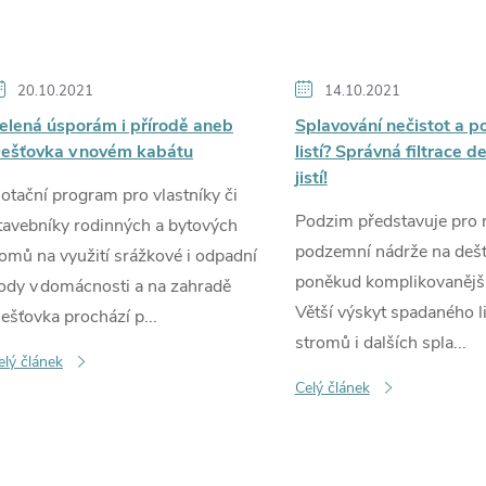
20.10.2021
14.10.2021
elená úsporám i přírodě aneb
Splavování nečistot a 
ešťovka v novém kabátu
listí? Správná filtrace d
jistí!
otační program pro vlastníky či
Podzim představuje pro m
tavebníky rodinných a bytových
podzemní nádrže na deš
omů na využití srážkové i odpadní
poněkud komplikovanější
ody v domácnosti a na zahradě
Větší výskyt spadaného li
ešťovka prochází p...
stromů i dalších spla...
elý článek
Celý článek