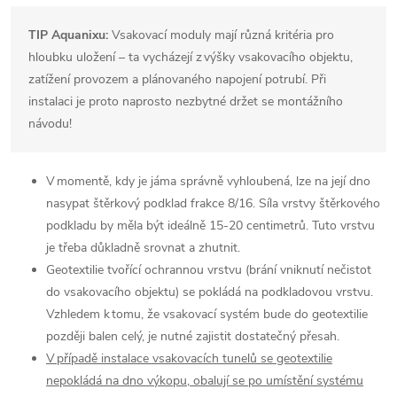
TIP Aquanixu:
Vsakovací moduly mají různá kritéria pro
hloubku uložení – ta vycházejí z výšky vsakovacího objektu,
zatížení provozem a plánovaného napojení potrubí. Při
instalaci je proto naprosto nezbytné držet se montážního
návodu!
V momentě, kdy je jáma správně vyhloubená, lze na její dno
nasypat štěrkový podklad frakce 8/16. Síla vrstvy štěrkového
podkladu by měla být ideálně 15-20 centimetrů. Tuto vrstvu
je třeba důkladně srovnat a zhutnit.
Geotextilie tvořící ochrannou vrstvu (brání vniknutí nečistot
do vsakovacího objektu) se pokládá na podkladovou vrstvu.
Vzhledem k tomu, že vsakovací systém bude do geotextilie
později balen celý, je nutné zajistit dostatečný přesah.
V případě instalace vsakovacích tunelů se geotextilie
nepokládá na dno výkopu, obalují se po umístění systému