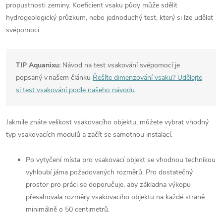
propustnosti zeminy. Koeficient vsaku půdy může sdělit
hydrogeologický průzkum, nebo jednoduchý test, který si lze udělat
svépomocí.
TIP Aquanixu:
Návod na test vsakování svépomocí je
popsaný v našem článku
Řešíte dimenzování vsaku? Udělejte
si test vsakování podle našeho návodu
.
Jakmile znáte velikost vsakovacího objektu, můžete vybrat vhodný
typ vsakovacích modulů a začít se samotnou instalací.
Po vytyčení místa pro vsakovací objekt se vhodnou technikou
vyhloubí jáma požadovaných rozměrů. Pro dostatečný
prostor pro práci se doporučuje, aby základna výkopu
přesahovala rozměry vsakovacího objektu na každé straně
minimálně o 50 centimetrů.