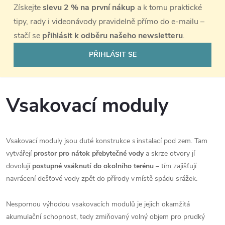
Získejte
slevu 2 % na první nákup
a k tomu praktické
tipy, rady i videonávody pravidelně přímo do e-mailu –
stačí se
přihlásit k odběru našeho newsletteru
.
PŘIHLÁSIT SE
Vsakovací moduly
Vsakovací moduly jsou duté konstrukce s instalací pod zem. Tam
vytvářejí
prostor pro nátok přebytečné vody
a skrze otvory jí
dovolují
postupné vsáknutí do okolního terénu
– tím zajišťují
navrácení dešťové vody zpět do přírody v místě spádu srážek.
Nespornou výhodou vsakovacích modulů je jejich okamžitá
akumulační schopnost, tedy zmiňovaný volný objem pro prudký