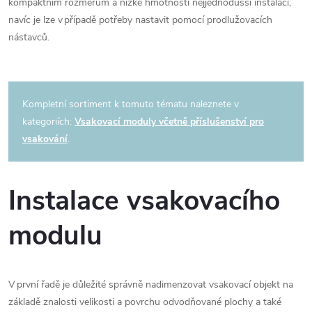
kompaktním rozměrům a nízké hmotnosti nejjednodušší instalaci,
navíc je lze v případě potřeby nastavit pomocí prodlužovacích
nástavců.
Kompletní sortiment k tomuto tématu naleznete v
kategoriích:
Vsakovací moduly včetně příslušenství pro
vsakování
.
Instalace vsakovacího
modulu
V první řadě je důležité správně nadimenzovat vsakovací objekt na
základě znalosti velikosti a povrchu odvodňované plochy a také