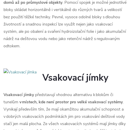
domů až po průmyslové objekty
. Pomocí spojek je možné jednotlivé
bloky skládat horizontálně i vertikálně do různých tvarů a velikostí
bez použití těžké techniky. Pevné, vysoce odolné bloky s dlouhou
životností a snadnou inspekcí lze využít nejen jako vsakovací
systém, ale po obalení a svaření hydroizolační folie i jako akumulační
nádrž na dešťovou vodu nebo jako retenční nádrž s regulovaným
odtokem.
Vsakovací jímky
Vsakovací jímky
představují vhodnou alternativu k blokům či
tunelům
v místech, kde není prostor pro velké vsakovací systémy
.
Vynikají především tím, že mají okamžitou akumulační schopnost a
v dobrých vsakovacích podmínkách jim pro vsakování dešťové vody
stačí jen malá plocha. Ze všech vsakovacích systémů mají jímky díky