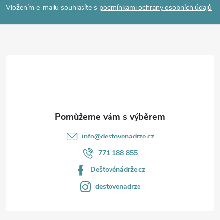
p
Vložením e-mailu souhlasíte s
podmínkami ochrany osobních údajů
a
t
í
info
@
destovenadrze.cz
771 188 855
Dešťovénádrže.cz
destovenadrze