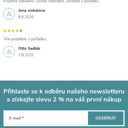
Kvalitně zabaleno, rychle odesláno, výrobek v pořádku
Jana ziskalova
8.8.2026
Vše proběhlo v pořádku.
Otto Sedlák
7.8.2026
Přihlaste se k odběru našeho newsletteru
a získejte slevu 2 % na váš první nákup
Z
á
E-mail
ODEBÍRAT