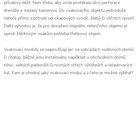
přívalový déšť. Není třeba, aby voda protékala skrz perforace
drenáže a mezery kameniva. Do vsakovacího objektu jednoduše
nateče přímo z potrubí od okapových svodů, žlabů či uličních vpustí.
Další výhodou je, že pro dosažení stejného retenčního objemu je
oproti štěrkovým vsakům potřeba třetinový objem.
Vsakovací moduly se nepoužívají jen na zahradách rodinných domů
či chalup, běžně jsou instalovány například u obchodních domů,
silnic, velkých parkovišť či rovných střech výrobních a skladovacích
hal. Kam je vhodný jaký vsakovací modul a z čeho je možné vybírat?