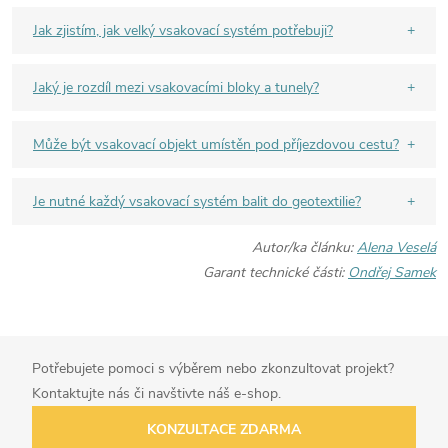
Jak zjistím, jak velký vsakovací systém potřebuji?
Jaký je rozdíl mezi vsakovacími bloky a tunely?
Může být vsakovací objekt umístěn pod příjezdovou cestu?
Je nutné každý vsakovací systém balit do geotextilie?
Autor/ka článku:
Alena Veselá
Garant technické části:
Ondřej Samek
Potřebujete pomoci s výběrem nebo zkonzultovat projekt?
Kontaktujte nás či navštivte náš e-shop.
KONZULTACE ZDARMA