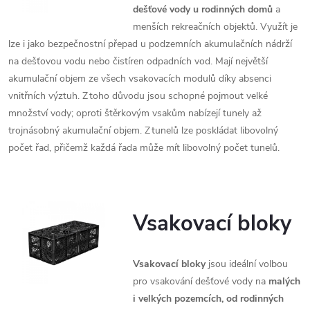
dešťové vody u rodinných domů
a
menších rekreačních objektů. Využít je
lze i jako bezpečnostní přepad u podzemních akumulačních nádrží
na dešťovou vodu nebo čistíren odpadních vod. Mají největší
akumulační objem ze všech vsakovacích modulů díky absenci
vnitřních výztuh. Z toho důvodu jsou schopné pojmout velké
množství vody; oproti štěrkovým vsakům nabízejí tunely až
trojnásobný akumulační objem. Z tunelů lze poskládat libovolný
počet řad, přičemž každá řada může mít libovolný počet tunelů.
Vsakovací bloky
Vsakovací bloky
jsou ideální volbou
pro vsakování dešťové vody na
malých
i velkých pozemcích, od rodinných