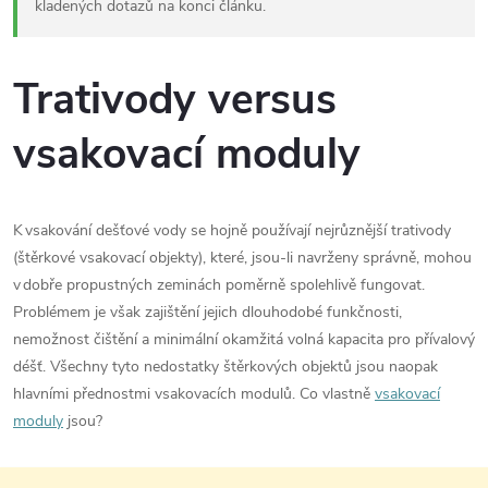
kladených dotazů na konci článku
.
Trativody versus
vsakovací moduly
K vsakování dešťové vody se hojně používají nejrůznější trativody
(štěrkové vsakovací objekty), které, jsou-li navrženy správně, mohou
v dobře propustných zeminách poměrně spolehlivě fungovat.
Problémem je však zajištění jejich dlouhodobé funkčnosti,
nemožnost čištění a minimální okamžitá volná kapacita pro přívalový
déšť. Všechny tyto nedostatky štěrkových objektů jsou naopak
hlavními přednostmi vsakovacích modulů. Co vlastně
vsakovací
moduly
jsou?