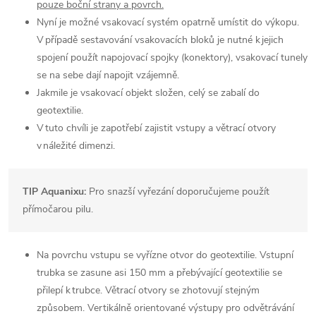
pouze boční strany a povrch.
Nyní je možné vsakovací systém opatrně umístit do výkopu.
V případě sestavování vsakovacích bloků je nutné k jejich
spojení použít napojovací spojky (konektory), vsakovací tunely
se na sebe dají napojit vzájemně.
Jakmile je vsakovací objekt složen, celý se zabalí do
geotextilie.
V tuto chvíli je zapotřebí zajistit vstupy a větrací otvory
v náležité dimenzi.
TIP Aquanixu:
Pro snazší vyřezání doporučujeme použít
přímočarou pilu.
Na povrchu vstupu se vyřízne otvor do geotextilie. Vstupní
trubka se zasune asi 150 mm a přebývající geotextilie se
přilepí k trubce. Větrací otvory se zhotovují stejným
způsobem. Vertikálně orientované výstupy pro odvětrávání