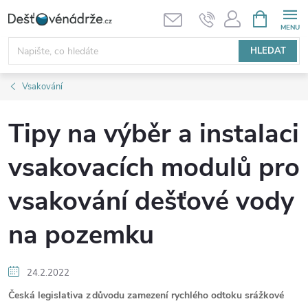
Přejít
NÁKUPNÍ
KOŠÍK
na
obsah
HLEDAT
Vsakování
Tipy na výběr a instalaci
vsakovacích modulů pro
vsakování dešťové vody
na pozemku
24.2.2022
Česká legislativa z důvodu zamezení rychlého odtoku srážkové