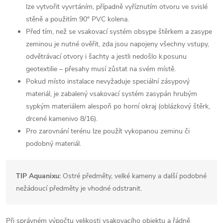
lze vytvořit vyvrtáním, případně vyříznutím otvoru ve svislé
stěně a použitím 90° PVC kolena.
Před tím, než se vsakovací systém obsype štěrkem a zasype
zeminou je nutné ověřit, zda jsou napojeny všechny vstupy,
odvětrávací otvory i šachty a jestli nedošlo k posunu
geotextilie – přesahy musí zůstat na svém místě.
Pokud místo instalace nevyžaduje speciální zásypový
materiál, je zabalený vsakovací systém zasypán hrubým
sypkým materiálem alespoň po horní okraj (oblázkový štěrk,
drcené kamenivo 8/16).
Pro zarovnání terénu lze použít vykopanou zeminu či
podobný materiál.
TIP Aquanixu:
Ostré předměty, velké kameny a další podobné
nežádoucí předměty je vhodné odstranit.
Při správném výpočtu velikosti vsakovacího objektu a řádně