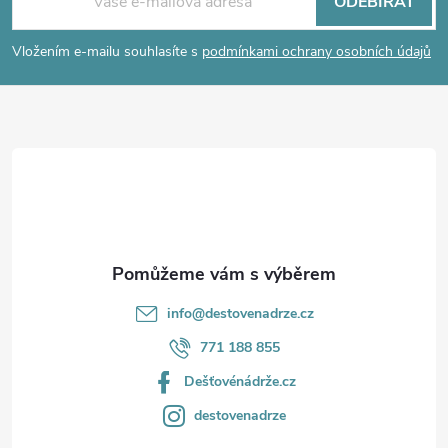
á
ODEBÍRAT
p
Vložením e-mailu souhlasíte s
podmínkami ochrany osobních údajů
a
t
í
info
@
destovenadrze.cz
771 188 855
Dešťovénádrže.cz
destovenadrze