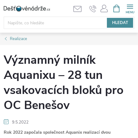
Přejít
NÁKUPNÍ
KOŠÍK
na
obsah
HLEDAT
Realizace
Významný milník
Aquanixu – 28 tun
vsakovacích bloků pro
OC Benešov
9.5.2022
Rok 2022 započala společnost Aquanix realizací dvou