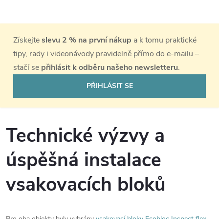
Získejte
slevu 2 % na první nákup
a k tomu praktické
tipy, rady i videonávody pravidelně přímo do e-mailu –
stačí se
přihlásit k odběru našeho newsletteru
.
PŘIHLÁSIT SE
Technické výzvy a
úspěšná instalace
vsakovacích bloků
Pro oba objekty byly vybrány
vsakovací bloky Ecobloc Inspect flex