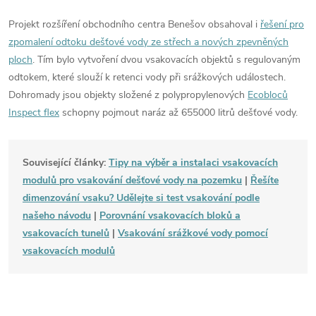
Projekt rozšíření obchodního centra Benešov obsahoval i
řešení pro
zpomalení odtoku dešťové vody ze střech a nových zpevněných
ploch
. Tím bylo vytvoření dvou vsakovacích objektů s regulovaným
odtokem, které slouží k retenci vody při srážkových událostech.
Dohromady jsou objekty složené z polypropylenových
Ecobloců
Inspect flex
schopny pojmout naráz až 655000 litrů dešťové vody.
Související články:
Tipy na výběr a instalaci vsakovacích
modulů pro vsakování dešťové vody na pozemku
|
Řešíte
dimenzování vsaku? Udělejte si test vsakování podle
našeho návodu
|
Porovnání vsakovacích bloků a
vsakovacích tunelů
|
Vsakování srážkové vody pomocí
vsakovacích modulů