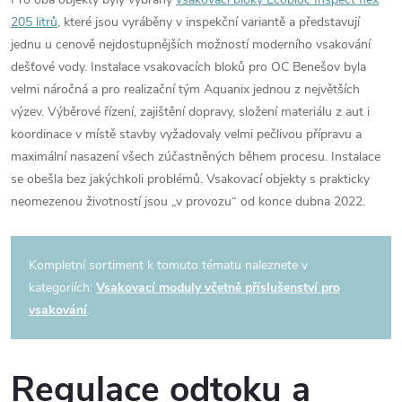
205 litrů
, které jsou vyráběny v inspekční variantě a představují
jednu u cenově nejdostupnějších možností moderního vsakování
dešťové vody. Instalace vsakovacích bloků pro OC Benešov byla
velmi náročná a pro realizační tým Aquanix jednou z největších
výzev. Výběrové řízení, zajištění dopravy, složení materiálu z aut i
koordinace v místě stavby vyžadovaly velmi pečlivou přípravu a
maximální nasazení všech zúčastněných během procesu. Instalace
se obešla bez jakýchkoli problémů. Vsakovací objekty s prakticky
neomezenou životností jsou „v provozu“ od konce dubna 2022.
Kompletní sortiment k tomuto tématu naleznete v
kategoriích:
Vsakovací moduly včetně příslušenství pro
vsakování
.
Regulace odtoku a