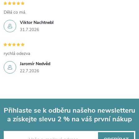
Dělá co má.
Viktor Nachtnebl
31.7.2026
rychlá odezva
Jaromír Nedvěd
22.7.2026
Přihlaste se k odběru našeho newsletteru
a získejte slevu 2 % na váš první nákup
Z