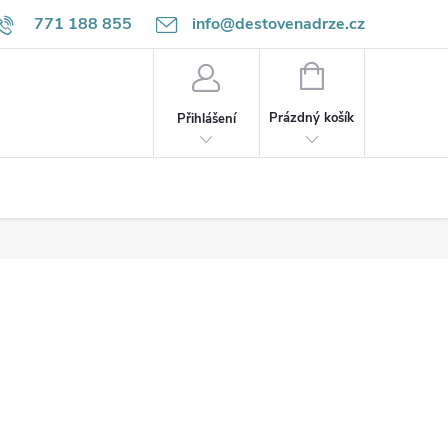
771 188 855
info@destovenadrze.cz
NÁKUPNÍ
KOŠÍK
Prázdný košík
Přihlášení