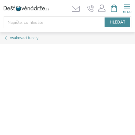
Přejít
NÁKUPNÍ
KOŠÍK
na
obsah
HLEDAT
Vsakovací tunely