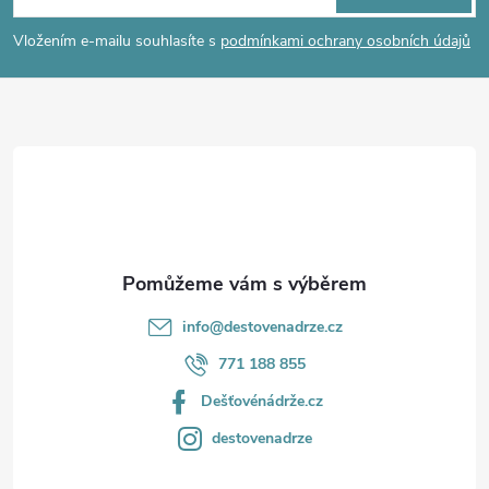
p
Vložením e-mailu souhlasíte s
podmínkami ochrany osobních údajů
a
t
í
info
@
destovenadrze.cz
771 188 855
Dešťovénádrže.cz
destovenadrze