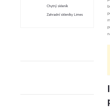
b
Chytrý skleník
p
Zahradní skleníky Limes
m
p
n