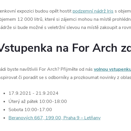
enkovní expozici budou opět hostit
podzemní nádrž Iris
s objem
bjemem 12 000 litrů, které si zájemci mohou na místě prohlédno
ádrže si bude možné s veletržní slevou na místě zakoupit a rov
Vstupenka na For Arch z
ádi byste navštívili For Arch? Přijměte od nás
volnou vstupenk
nspirovat či poradit se s odborníky a prozkoumat novinky z obla
17.9.2021 - 21.9.2024
Úterý až pátek 10:00-18:00
Sobota 10:00-17:00
Beranových 667, 199 00, Praha 9 – Letňany