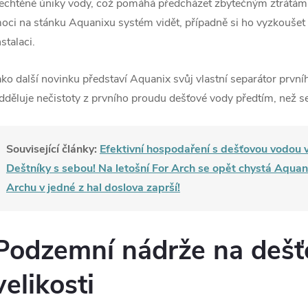
echtěné úniky vody, což pomáhá předcházet zbytečným ztrátám
oci na stánku Aquanixu systém vidět, případně si ho vyzkoušet 
nstalaci.
ako další novinku představí Aquanix svůj vlastní separátor první
dděluje nečistoty z prvního proudu dešťové vody předtím, než s
Související články:
Efektivní hospodaření s dešťovou vodou v
Deštníky s sebou! Na letošní For Arch se opět chystá Aquanix
Archu v jedné z hal doslova zaprší!
Podzemní nádrže na dešť
velikosti