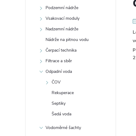
t
Podzemní nádrže
r
Vsakovací moduly
Nadzemní nádrže
L
a
Nádrže na pitnou vodu
v
n
p
Čerpací technika
2
Filtrace a sběr
n
Odpadní voda
í
ČOV
Rekuperace
p
Septiky
a
Šedá voda
n
Vodoměrné šachty