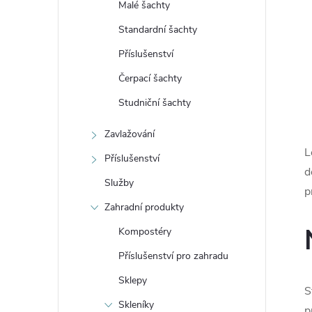
Malé šachty
e
Standardní šachty
l
Příslušenství
Čerpací šachty
Studniční šachty
Zavlažování
L
Příslušenství
d
Služby
p
Zahradní produkty
Kompostéry
Příslušenství pro zahradu
Sklepy
S
Skleníky
p