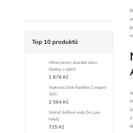
N
o
p
v
Top 10 produktů
Ultrazvukový ukazatel stavu
hladiny v nádrži
1 876 Kč
Vsakovací blok Rainbloc Compact
J
300 l
H
2 564 Kč
z
Sběrač dešťové vody De Luxe
z
hnědý
d
725 Kč