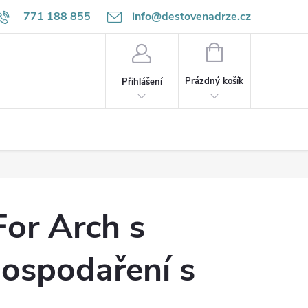
771 188 855
info@destovenadrze.cz
NÁKUPNÍ
KOŠÍK
Prázdný košík
Přihlášení
For Arch s
hospodaření s