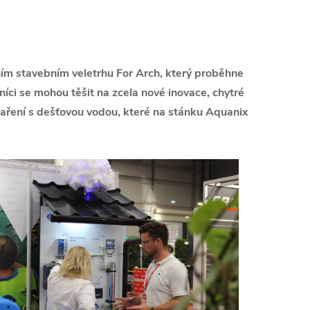
ním stavebním veletrhu For Arch, který proběhne
íci se mohou těšit na zcela nové inovace, chytré
aření s dešťovou vodou, které na stánku Aquanix