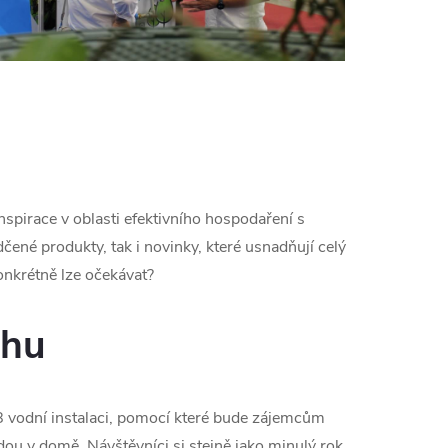
spirace v oblasti efektivního hospodaření s
ené produkty, tak i novinky, které usnadňují celý
onkrétně lze očekávat?
chu
08 vodní instalaci, pomocí které bude zájemcům
ou v domě. Návštěvníci si stejně jako minulý rok