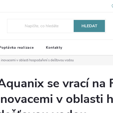
HLEDAT
Poptávka realizace
Kontakty
s inovacemi v oblasti hospodaření s dešťovou vodou
Aquanix se vrací na 
inovacemi v oblasti 