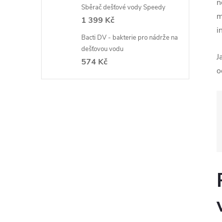
n
Sběrač dešťové vody Speedy
m
1 399 Kč
i
Bacti DV - bakterie pro nádrže na
dešťovou vodu
J
574 Kč
o