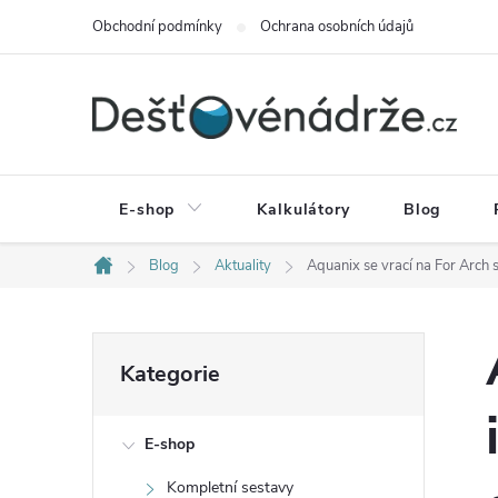
Přejít
Obchodní podmínky
Ochrana osobních údajů
na
obsah
E-shop
Kalkulátory
Blog
Blog
Aktuality
Aquanix se vrací na For Arch 
Domů
P
Přeskočit
Kategorie
kategorie
o
E-shop
s
Kompletní sestavy