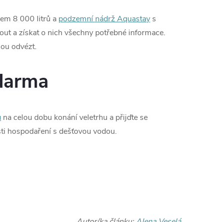
em 8 000 litrů a
podzemní nádrž Aquastay
s
ut a získat o nich všechny potřebné informace.
nou odvézt.
darma
u
na celou dobu konání veletrhu a přijďte se
sti hospodaření s dešťovou vodou.
Autor/ka článku:
Alena Veselá