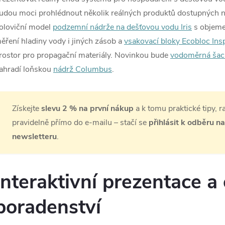
udou moci prohlédnout několik reálných produktů dostupných 
oloviční model
podzemní nádrže na dešťovou vodu Iris
s objeme
ěření hladiny vody i jiných zásob a
vsakovací bloky Ecobloc Ins
rostor pro propagační materiály. Novinkou bude
vodoměrná šac
ahradí loňskou
nádrž Columbus
.
Získejte
slevu 2 % na první nákup
a k tomu praktické tipy, 
pravidelně přímo do e-mailu – stačí se
přihlásit k odběru n
newsletteru
.
Interaktivní prezentace a
poradenství