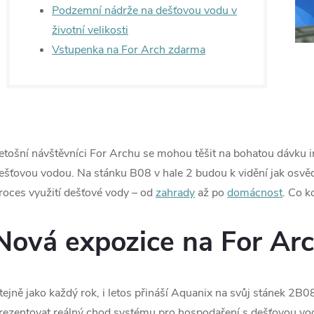
Podzemní nádrže na dešťovou vodu v
životní velikosti
Vstupenka na For Arch zdarma
etošní návštěvníci For Archu se mohou těšit na bohatou dávku in
ešťovou vodou. Na stánku B08 v hale 2 budou k vidění jak osvědč
roces využití dešťové vody – od
zahrady
až po
domácnost
. Co k
Nová expozice na For Ar
tejně jako každý rok, i letos přináší Aquanix na svůj stánek 2B
rezentovat reálný chod systému pro hospodaření s dešťovou vod