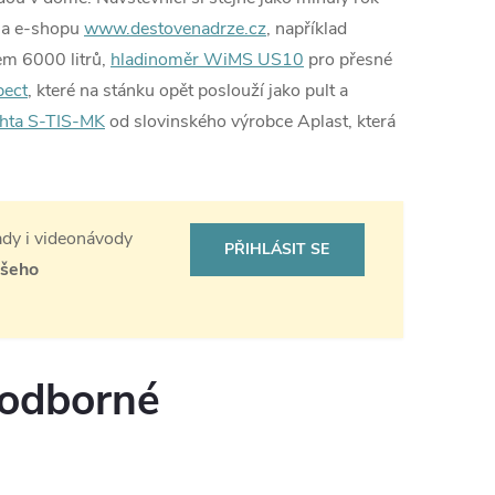
na e-shopu
www.destovenadrze.cz
, například
m 6000 litrů,
hladinoměr WiMS US10
pro přesné
pect
, které na stánku opět poslouží jako pult a
hta S-TIS-MK
od slovinského výrobce Aplast, která
rady i videonávody
PŘIHLÁSIT SE
ašeho
 odborné