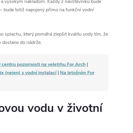
 a vysokým nákladům. Každý z návštěvníků bude
– bude totiž napojený přímo na funkční vodní
ho splachu, který pomáhá zlepšit kvalitu vody tím, že
e dostane do nádrže.
 centru pozornosti na veletrhu For Arch
|
 (nejen) s vodní instalací
|
Na letošním For
ovou vodu v životní