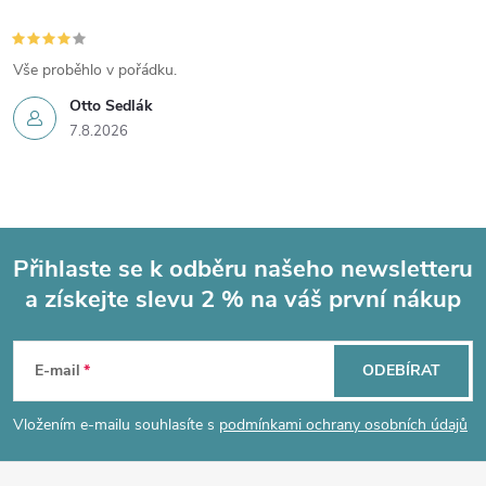
Vše proběhlo v pořádku.
Otto Sedlák
7.8.2026
Přihlaste se k odběru našeho newsletteru
a získejte slevu 2 % na váš první nákup
Z
á
E-mail
ODEBÍRAT
p
Vložením e-mailu souhlasíte s
podmínkami ochrany osobních údajů
a