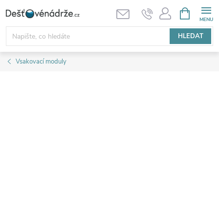
Přejít
NÁKUPNÍ
KOŠÍK
na
obsah
HLEDAT
Vsakovací moduly