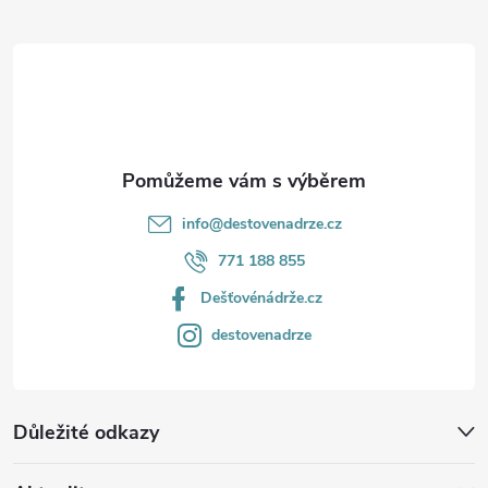
t
í
info
@
destovenadrze.cz
771 188 855
Dešťovénádrže.cz
destovenadrze
Důležité odkazy