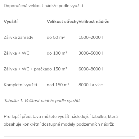
Doporučená velikost nádrže podle využití:
Využití
Velikost střechy
Velikost nádrže
Zálivka zahrady
do 50 m²
1500–2000 l
Zálivka + WC
do 100 m²
3000–5000 l
Zálivka + WC + pračka
do 150 m²
6000–8000 l
Kompletní využití
nad 150 m²
8000 l a více
Tabulka 1. Velikost nádrže podle využití.
Pro lepší představu můžete využít následující tabulku, která
obsahuje konkrétní dostupné modely podzemních nádrží: