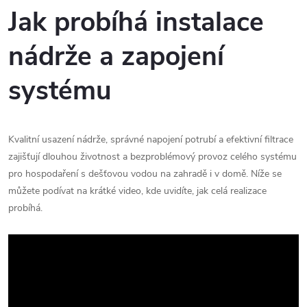
Jak probíhá instalace
nádrže a zapojení
systému
Kvalitní usazení nádrže, správné napojení potrubí a efektivní filtrace
zajišťují dlouhou životnost a bezproblémový provoz celého systému
pro hospodaření s dešťovou vodou na zahradě i v domě. Níže se
můžete podívat na krátké video, kde uvidíte, jak celá realizace
probíhá.