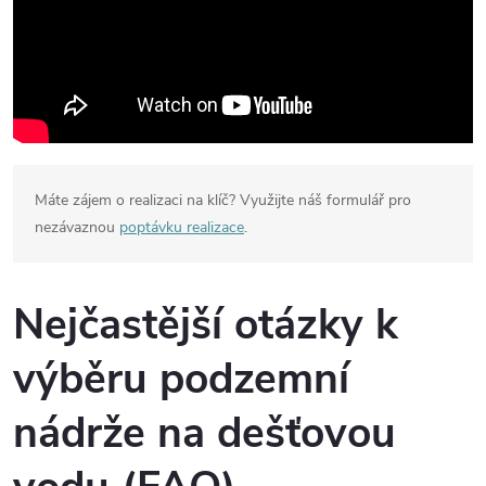
Máte zájem o realizaci na klíč? Využijte náš formulář pro
nezávaznou
poptávku realizace
.
Nejčastější otázky k
výběru podzemní
nádrže na dešťovou