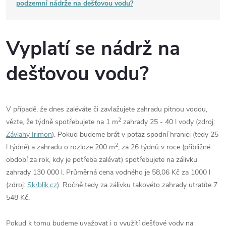
podzemní nádrže na dešťovou vodu?
Vyplatí se nádrž na
dešťovou vodu?
V případě, že dnes zaléváte či zavlažujete zahradu pitnou vodou,
2
vězte, že týdně spotřebujete na 1 m
zahrady 25 - 40 l vody (zdroj:
Závlahy Irimon
). Pokud budeme brát v potaz spodní hranici (tedy 25
2
l týdně) a zahradu o rozloze 200 m
, za 26 týdnů v roce (přibližné
období za rok, kdy je potřeba zalévat) spotřebujete na zálivku
zahrady 130 000 l. Průměrná cena vodného je 58,06 Kč za 1000 l
(zdroj:
Skrblik.cz
). Ročně tedy za zálivku takovéto zahrady utratíte 7
548 Kč.
Pokud k tomu budeme uvažovat i o využití dešťové vody na