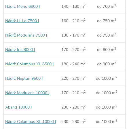
2
2
Nádrž Mono 6800 l
140 - 180 m
do 700 m
a
2
2
Nádrž Li-Lo 7500 l
160 - 210 m
do 750 m
a
2
2
Nádrž Modularis 7500 l
130 - 170 m
do 750 m
a
2
2
Nádrž Iris 8000 l
170 - 220 m
do 800 m
a
2
2
Nádrž Columbus XL 8500 l
180 - 240 m
do 900 m
a
2
2
Nádrž Neptun 9500 l
220 - 270 m
do 1000 m
a
2
2
Nádrž Modularis 10000 l
170 - 210 m
do 1000 m
a
2
2
Aband 10000 l
230 - 280 m
do 1000 m
a
2
2
Nádrž Columbus XL 10000 l
230 - 280 m
do 1000 m
a