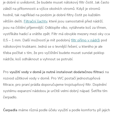
je dobré si uvědomit, že budete muset nátokový filtr čistit. Jak často
záleží na přítomnosti a výšce okolních stromů. Když je stromů
hodně, tak například na podzim je dobré filtry čistit po každém
větším dešti.
Filtrační šachty
, které jsou samostatně před nádrží,
jsou na čištění příjemnější. Odklopíte víko, vytáhnete koš za třmen,
vystříkáte hadicí a vrátíte zpět. Filtr má obvykle mezery mezi oky cca
0,5 – 1 mm. Další možností je mít podobný
filtr přímo v nádrži
pod
nátokovými trubkami. Jedná se o levnější řešení, u kterého je ale
třeba počítat s tím, že pro vyčištění budete muset sundat poklop
nádrže, koš odháknout a vyhnout se potrubí.
Pro
využití vody v domě je nutné instalovat dodatečnou filtraci
na
rozvod užitkové vody v domě. Pro WC postačí jednostupňová
filtrace, pro praní prádla doporučujeme trojstupňový filtr. Doplnění
systému expanzní nádobou je určitě velmi dobrý nápad. Šetříte tím
čerpadlo.
Čerpadla
máme různá podle účelu využití a podle komfortu při jejich