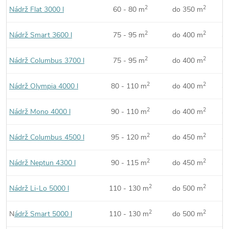
2
2
Nádrž Flat 3000 l
60 - 80 m
do 350 m
n
2
2
Nádrž Smart 3600 l
75 - 95 m
do 400 m
a
2
2
Nádrž Columbus 3700 l
75 - 95 m
do 400 m
a
2
2
Nádrž Olympia 4000 l
80 - 110 m
do 400 m
a
2
2
Nádrž Mono 4000 l
90 - 110 m
do 400 m
a
2
2
Nádrž Columbus 4500 l
95 - 120 m
do 450 m
a
2
2
Nádrž Neptun 4300 l
90 - 115 m
do 450 m
a
2
2
Nádrž Li-Lo 5000 l
110 - 130 m
do 500 m
a
2
2
N
ádrž Smart 5000 l
110 - 130 m
do 500 m
a