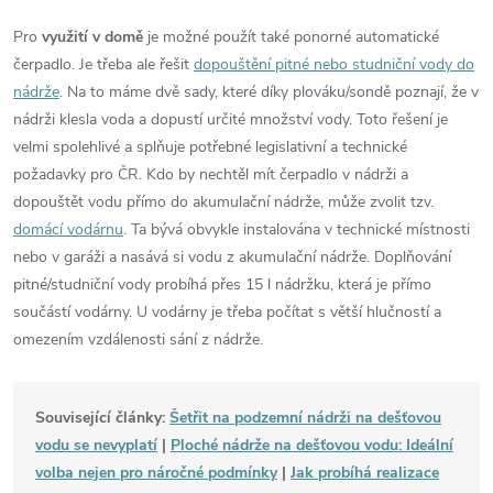
Pro
využití v domě
je možné použít také ponorné automatické
čerpadlo. Je třeba ale řešit
dopouštění pitné nebo studniční vody do
nádrže
. Na to máme dvě sady, které díky plováku/sondě poznají, že v
nádrži klesla voda a dopustí určité množství vody. Toto řešení je
velmi spolehlivé a splňuje potřebné legislativní a technické
požadavky pro ČR. Kdo by nechtěl mít čerpadlo v nádrži a
dopouštět vodu přímo do akumulační nádrže, může zvolit tzv.
domácí vodárnu
. Ta bývá obvykle instalována v technické místnosti
nebo v garáži a nasává si vodu z akumulační nádrže. Doplňování
pitné/studniční vody probíhá přes 15 l nádržku, která je přímo
součástí vodárny. U vodárny je třeba počítat s větší hlučností a
omezením vzdálenosti sání z nádrže.
Související články:
Šetřit na podzemní nádrži na dešťovou
vodu se nevyplatí
|
Ploché nádrže na dešťovou vodu: Ideální
volba nejen pro náročné podmínky
|
Jak probíhá realizace