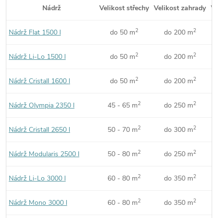
Nádrž
Velikost střechy
Velikost zahrady
W
2
2
Nádrž Flat 1500 l
do 50 m
do 200 m
n
2
2
Nádrž Li-Lo 1500 l
do 50 m
do 200 m
n
2
2
Nádrž Cristall 1600 l
do 50 m
do 200 m
n
2
2
Nádrž Olympia 2350 l
45 - 65 m
do 250 m
n
2
2
Nádrž Cristall 2650 l
50 - 70 m
do 300 m
n
2
2
Nádrž Modularis 2500 l
50 - 80 m
do 250 m
n
2
2
Nádrž Li-Lo 3000 l
60 - 80 m
do 350 m
n
2
2
Nádrž Mono 3000 l
60 - 80 m
do 350 m
n