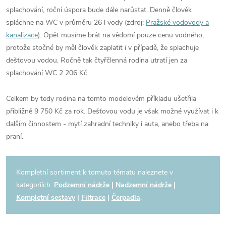
splachování, roční úspora bude dále narůstat. Denně člověk
spláchne na WC v průměru 26 l vody (zdroj:
Pražské vodovody a
kanalizace
). Opět musíme brát na vědomí pouze cenu vodného,
protože stočné by měl člověk zaplatit i v případě, že splachuje
dešťovou vodou. Ročně tak čtyřčlenná rodina utratí jen za
splachování WC 2 206 Kč.
Celkem by tedy rodina na tomto modelovém příkladu ušetřila
přibližně 9 750 Kč za rok. Dešťovou vodu je však možné využívat i k
dalším činnostem - mytí zahradní techniky i auta, anebo třeba na
praní.
Kompletní sortiment k tomuto tématu naleznete v
kategoriích:
Podzemní nádrže
|
Nadzemní nádrže
|
Kompletní sestavy
|
Filtrace
|
Čerpadla
.