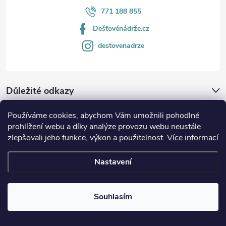
771 188 855
Dešťovénádrže.cz
destovenadrze
Důležité odkazy
Používáme cookies, abychom Vám umožnili pohodlné
Aktuality
prohlížení webu a díky analýze provozu webu neustále
zlepšovali jeho funkce, výkon a použitelnost.
Více informací
Blog o dešťové vodě
Nastavení
Instagram
Souhlasím
Sledovat na Instagramu