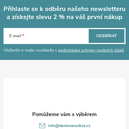
Přihlaste se k odběru našeho newsletteru
a získejte slevu 2 % na váš první nákup
Z
á
E-mail
ODEBÍRAT
p
Vložením e-mailu souhlasíte s
podmínkami ochrany osobních údajů
a
t
í
info
@
destovenadrze.cz