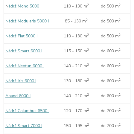
2
2
N
ádrž Mono 5000 l
110 - 130 m
do 500 m
a
2
2
Nádrž Modularis 5000 l
85 - 130 m
do 500 m
a
2
2
Nádrž Flat 5000 l
110 - 130 m
do 500 m
a
2
2
Nádrž Smart 6000 l
115 - 150 m
do 600 m
a
2
2
Nádrž Neptun 6000 l
140 - 210 m
do 600 m
a
2
2
Nádrž Iris 6000 l
130 - 180 m
do 600 m
a
2
2
Aband 6000 l
140 - 210 m
do 600 m
a
2
2
Nádrž Columbus 6500 l
120 - 170 m
do 700 m
a
2
2
Nádrž Smart 7000 l
150 - 195 m
do 700 m
a